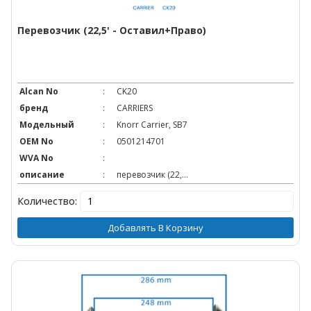
Перевозчик (22,5' - Оставил+право)
Alcan No
:
CK20
бренд
:
CARRIERS
Модельный
:
Knorr Carrier, SB7
OEM No
:
0501214701
WVA No
:
описание
:
перевозчик (22,...
Количество:
Добавлять В Корзину