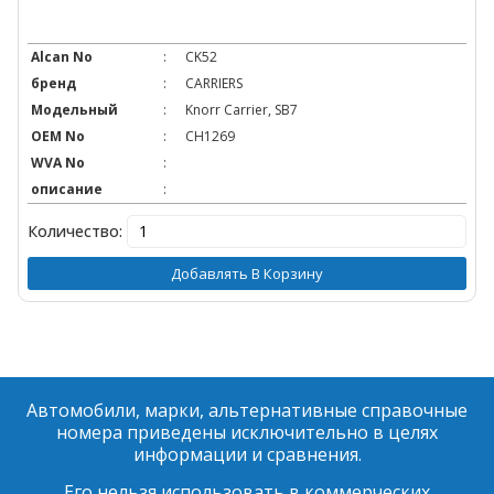
Alcan No
:
CK52
бренд
:
CARRIERS
Модельный
:
Knorr Carrier, SB7
OEM No
:
CH1269
WVA No
:
описание
:
Количество:
Добавлять В Корзину
Автомобили, марки, альтернативные справочные
номера приведены исключительно в целях
информации и сравнения.
Его нельзя использовать в коммерческих