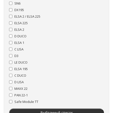
SN6
DX195
ELSA 2 / ELSA 225
ELSA 225
ELSA 2
D DUCO
ELSA 1
C LISA
D3
LE DUCO
ELSA 195
C DUCO
D LISA
MAXX 22
PAN 22-1
Safe Module TT
Выбранный список