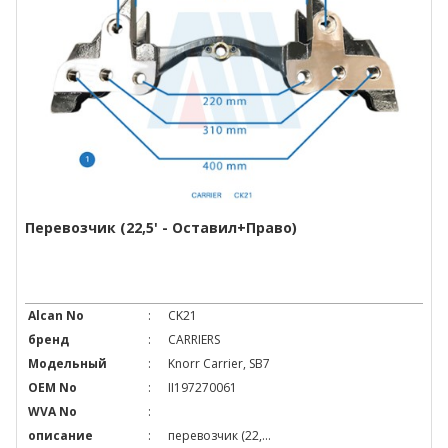
Перевозчик (22,5' - Оставил+право)
Alcan No
:
CK21
бренд
:
CARRIERS
Модельный
:
Knorr Carrier, SB7
OEM No
:
II197270061
WVA No
:
описание
:
перевозчик (22,...