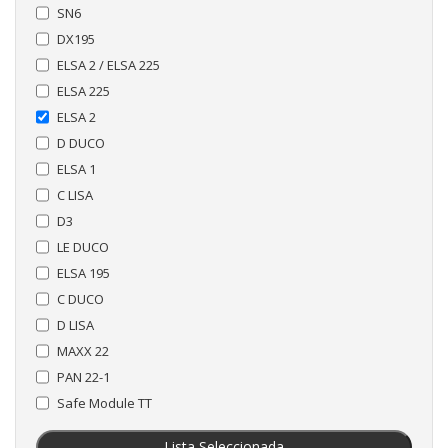
SN6
DX195
ELSA 2 / ELSA 225
ELSA 225
ELSA 2
D DUCO
ELSA 1
C LISA
D3
LE DUCO
ELSA 195
C DUCO
D LISA
MAXX 22
PAN 22-1
Safe Module TT
Lista Seleccionada