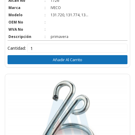
Alcan No
:
1726
Marca
:
IVECO
Modelo
:
131.720, 131.774, 13...
OEM No
:
WVA No
:
Descripción
:
primavera
Cantidad:
Añadir Al Carrito