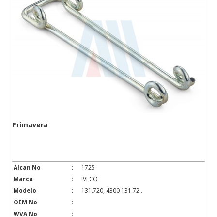
Primavera
Alcan No
:
1725
Marca
:
IVECO
Modelo
:
131.720, 4300 131.72...
OEM No
:
WVA No
: