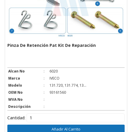
Pinza De Retención Pat Kit De Reparación
Alcan No
:
6020
Marca
:
IVECO
Modelo
:
131.720, 131.774, 13...
OEM No
:
93161560
WVA No
:
Descripción
:
Cantidad:
Añadir Al Carrito