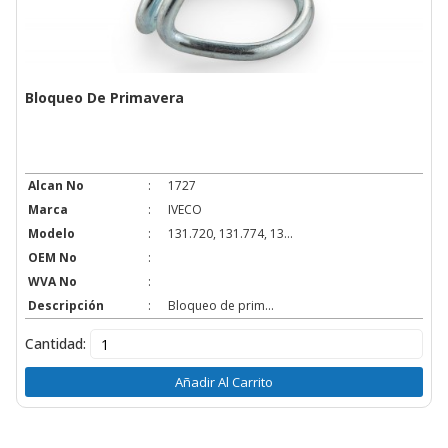
Bloqueo De Primavera
Alcan No
:
1727
Marca
:
IVECO
Modelo
:
131.720, 131.774, 13...
OEM No
:
WVA No
:
Descripción
:
Bloqueo de prim...
Cantidad:
Añadir Al Carrito