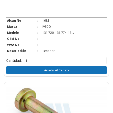
Alcan No
:
1981
Marca
:
IVECO
Modelo
:
131.720, 131.774, 13...
OEM No
:
WVA No
:
Descripción
:
Tenedor
Cantidad:
Añadir Al Carrito