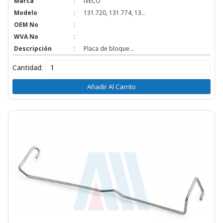
Marca
:
IVECO
Modelo
:
131.720, 131.774, 13...
OEM No
:
WVA No
:
Descripción
:
Placa de bloque...
Cantidad:
Añadir Al Carrito