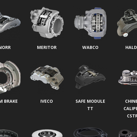
NORR
MERITOR
WABCO
HALD
M BRAKE
IVECO
SAFE MODULE
CHIN
TT
CALIP
CST