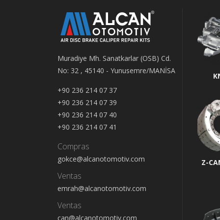
Muradiye Mh. Sanatkarlar (OSB) Cd.
No: 32 , 45140 - Yunusemre/MANİSA
K
+90 236 214 07 37
+90 236 214 07 39
+90 236 214 07 40
+90 236 214 07 41
Compras
gokce@alcanotomotiv.com
Z-CA
Ventas
emrah@alcanotomotiv.com
Ventas
can@alcanotomotiv.com