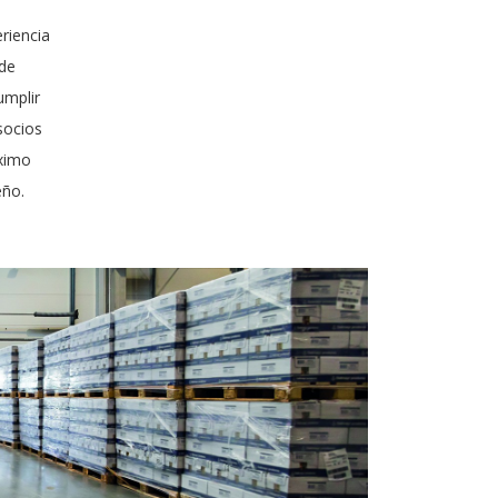
riencia
 de
umplir
socios
áximo
eño.