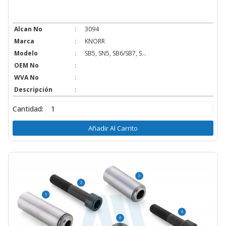
Alcan No
:
3094
Marca
:
KNORR
Modelo
:
SB5, SN5, SB6/SB7, S...
OEM No
:
WVA No
:
Descripción
:
Cantidad:
Añadir Al Carrito