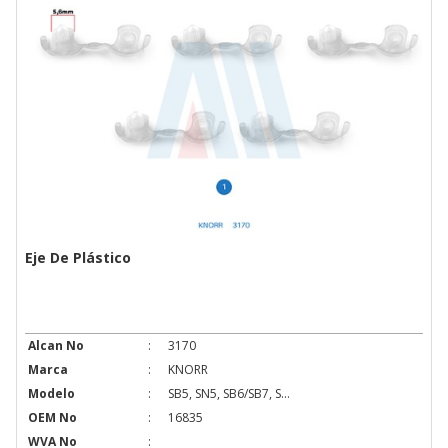
Eje De Plástico
Alcan No
:
3170
Marca
:
KNORR
Modelo
:
SB5, SN5, SB6/SB7, S...
OEM No
:
16835
WVA No
: