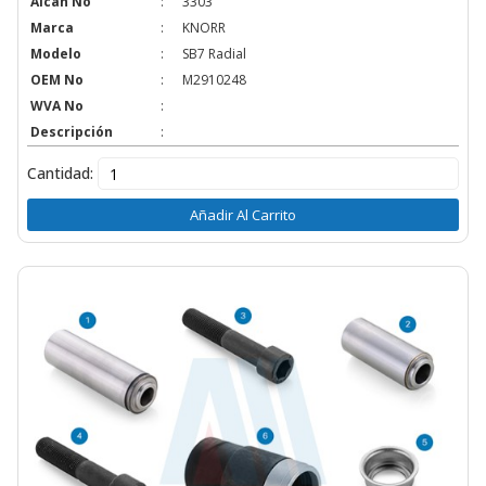
Alcan No
:
3303
Marca
:
KNORR
Modelo
:
SB7 Radial
OEM No
:
M2910248
WVA No
:
Descripción
:
Cantidad:
Añadir Al Carrito