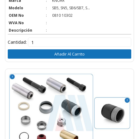
Marca
:
KNORR
Modelo
:
SB5, SN5, SB6/SB7, S...
OEM No
:
0810 10302
WVA No
:
Descripción
:
Cantidad:
Añadir Al Carrito