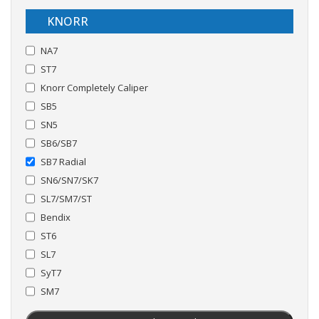
KNORR
NA7
ST7
Knorr Completely Caliper
SB5
SN5
SB6/SB7
SB7 Radial
SN6/SN7/SK7
SL7/SM7/ST
Bendix
ST6
SL7
SyT7
SM7