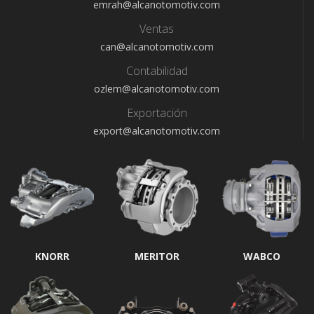
emrah@alcanotomotiv.com
Ventas
can@alcanotomotiv.com
Contabilidad
ozlem@alcanotomotiv.com
Exportación
export@alcanotomotiv.com
KNORR
MERITOR
WABCO