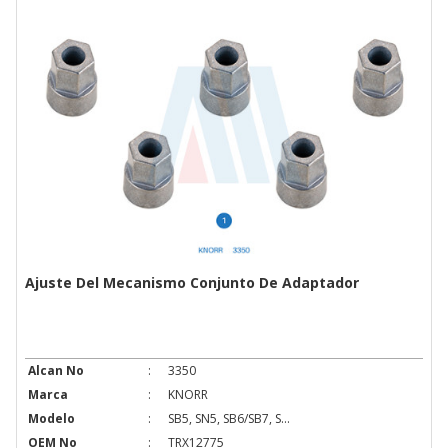
Ajuste Del Mecanismo Conjunto De Adaptador
Alcan No
:
3350
Marca
:
KNORR
Modelo
:
SB5, SN5, SB6/SB7, S...
OEM No
:
TRX12775