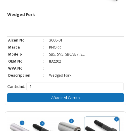
Wedged Fork
Alcan No
:
3000-01
Marca
:
KNORR
Modelo
:
SB5, SN5, SB6/SB7, S...
OEM No
:
II32202
WVA No
:
Descripción
:
Wedged Fork
Cantidad:
Añadir Al Carrito