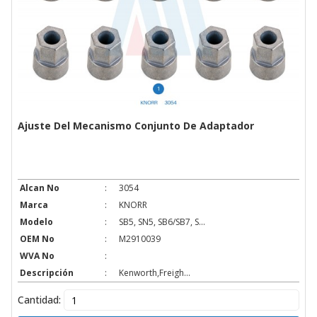
Ajuste Del Mecanismo Conjunto De Adaptador
Alcan No
:
3054
Marca
:
KNORR
Modelo
:
SB5, SN5, SB6/SB7, S...
OEM No
:
M2910039
WVA No
:
Descripción
:
Kenworth,Freigh...
Cantidad: