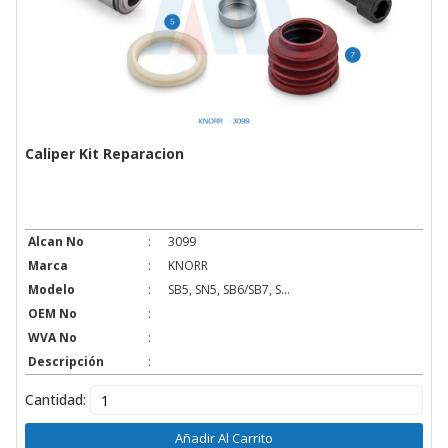
Caliper Kit Reparacion
Alcan No
:
3099
Marca
:
KNORR
Modelo
:
SB5, SN5, SB6/SB7, S...
OEM No
:
WVA No
:
Descripción
:
Cantidad:
Añadir Al Carrito