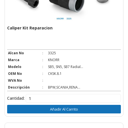
Caliper Kit Reparacion
Alcan No
:
3325
Marca
:
KNORR
Modelo
:
SB5, SN5, SB7 Radial...
OEM No
:
CKSK.8.1
WVA No
:
Descripción
:
BPW,SCANIA,RENA...
Cantidad:
Añadir Al Carrito