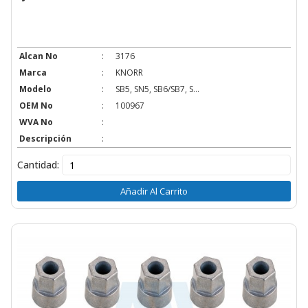
Alcan No
:
3176
Marca
:
KNORR
Modelo
:
SB5, SN5, SB6/SB7, S...
OEM No
:
100967
WVA No
:
Descripción
:
Cantidad:
Añadir Al Carrito