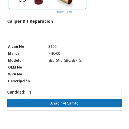
Caliper Kit Reparacion
Alcan No
:
3190
Marca
:
KNORR
Modelo
:
SB5, SN5, SB6/SB7, S...
OEM No
:
WVA No
:
Descripción
:
Cantidad:
Añadir Al Carrito