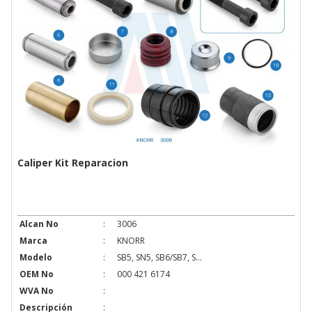
Caliper Kit Reparacion
Alcan No
:
3006
Marca
:
KNORR
Modelo
:
SB5, SN5, SB6/SB7, S...
OEM No
:
000 421 6174
WVA No
:
Descripción
: