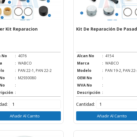
per Kit Reparacion
Kit De Reparación De Pasa
n No
:
4076
Alcan No
:
4154
a
:
WABCO
Marca
:
WABCO
lo
:
PAN 22-1, PAN 22-2
Modelo
:
PAN 19-2, PAN 22-
No
:
M2930080
OEM No
:
No
:
WVA No
:
ripción
:
Descripción
:
dad:
Cantidad:
Añadir Al Carrito
Añadir Al Carrito