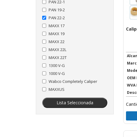
PAN 22-1
PAN 19-2
PAN 22-2
MAXX 17
Cali
MAXX 19
MAXX 22
MAXX 22L
Alca
MAXX 22T
Marc
1300 V-G
Mode
1000 V-G
OEM 
Wabco Completely Caliper
WVA 
MAXXUS
Desc
Lista Seleccionada
Canti