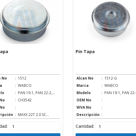
Tapa
Pin Tapa
n No
:
1512
Alcan No
:
1512-G
a
:
WABCO
Marca
:
WABCO
lo
:
PAN 19-1, PAN 22-2,...
Modelo
:
PAN 19-1, PAN 22-2
No
:
CH3542
OEM No
:
No
:
WVA No
:
ripción
:
MAXX 22T 2.0 SC...
Descripción
:
dad:
Cantidad: