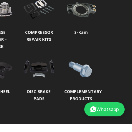
ESE
COMPRESSOR
S-Kam
ER -
REPAIR KITS
RK
WHEEL
DISC BRAKE
COMPLEMENTARY
PADS
PRODUCTS
Whatsapp
Developed by
Roll Business