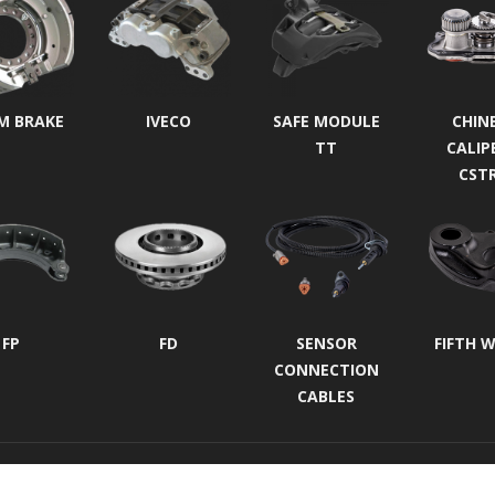
M BRAKE
IVECO
SAFE MODULE
CHIN
TT
CALIP
CST
FP
FD
SENSOR
FIFTH 
CONNECTION
CABLES
Protección de Los Datos Personales