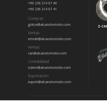
+90 236 214 07 40
+90 236 214 07 41
Compras
gokce@alcanotomotiv.com
Z-CA
Ventas
emrah@alcanotomotiv.com
Ventas
can@alcanotomotiv.com
Contabilidad
ozlem@alcanotomotiv.com
Exportación
export@alcanotomotiv.com
Copyright © 2022 - Alcan Otomotiv