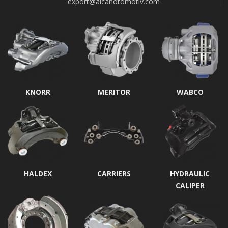
export@alcanotomotiv.com
KNORR
MERITOR
WABCO
HALDEX
CARRIERS
HYDRAULIC
CALIPER